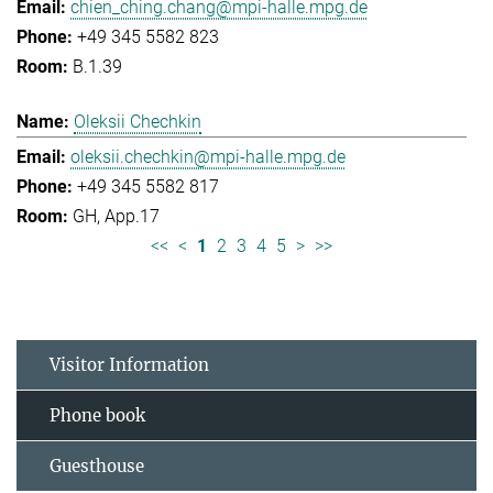
chien_ching.chang@mpi-halle.mpg.de
+49 345 5582 823
B.1.39
Oleksii Chechkin
oleksii.chechkin@mpi-halle.mpg.de
+49 345 5582 817
GH, App.17
<<
<
1
2
3
4
5
>
>>
Visitor Information
Phone book
Guesthouse