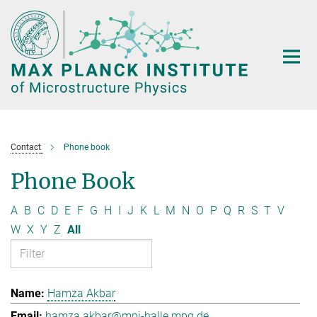
Main-
Content
Contact
Phone book
Phone Book
A
B
C
D
E
F
G
H
I
J
K
L
M
N
O
P
Q
R
S
T
V
W
X
Y
Z
All
Hamza Akbar
hamza.akbar@mpi-halle.mpg.de