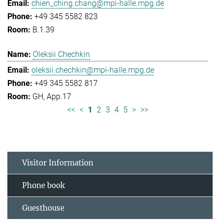
chien_ching.chang@mpi-halle.mpg.de
+49 345 5582 823
B.1.39
Oleksii Chechkin
oleksii.chechkin@mpi-halle.mpg.de
+49 345 5582 817
GH, App.17
<<
<
1
2
3
4
5
>
>>
Visitor Information
Phone book
Guesthouse