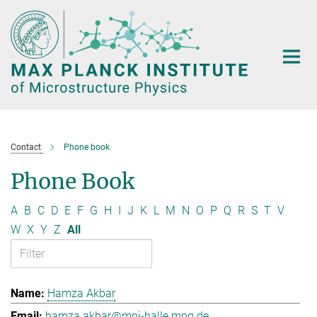
Main-
Content
Contact
Phone book
Phone Book
A
B
C
D
E
F
G
H
I
J
K
L
M
N
O
P
Q
R
S
T
V
W
X
Y
Z
All
Hamza Akbar
hamza.akbar@mpi-halle.mpg.de