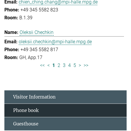
chien_ching.chang@mpi-halle.mpg.de
+49 345 5582 823
B.1.39
Oleksii Chechkin
oleksii.chechkin@mpi-halle.mpg.de
+49 345 5582 817
GH, App.17
<<
<
1
2
3
4
5
>
>>
Visitor Information
Phone book
Guesthouse