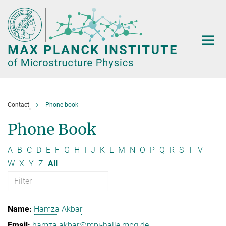
Main-
Content
Contact
Phone book
Phone Book
A
B
C
D
E
F
G
H
I
J
K
L
M
N
O
P
Q
R
S
T
V
W
X
Y
Z
All
Hamza Akbar
hamza.akbar@mpi-halle.mpg.de