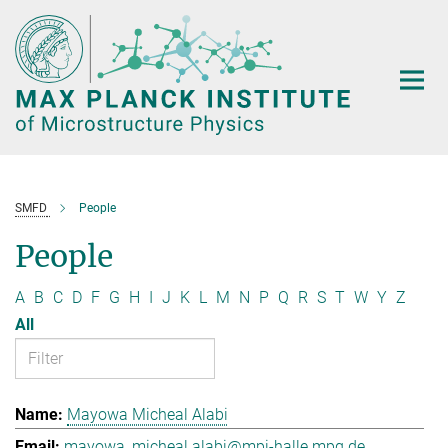
Main-
Content
SMFD
People
People
A
B
C
D
F
G
H
I
J
K
L
M
N
P
Q
R
S
T
W
Y
Z
All
Mayowa Micheal Alabi
mayowa_micheal.alabi@mpi-halle.mpg.de