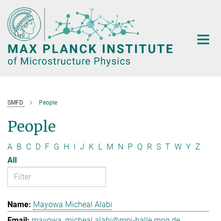
Main-
Content
SMFD
People
People
A
B
C
D
F
G
H
I
J
K
L
M
N
P
Q
R
S
T
W
Y
Z
All
Mayowa Micheal Alabi
mayowa_micheal.alabi@mpi-halle.mpg.de