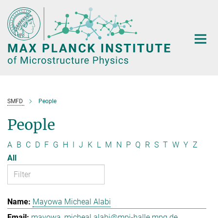
Main-
Content
SMFD
People
People
A
B
C
D
F
G
H
I
J
K
L
M
N
P
Q
R
S
T
W
Y
Z
All
Mayowa Micheal Alabi
mayowa_micheal.alabi@mpi-halle.mpg.de