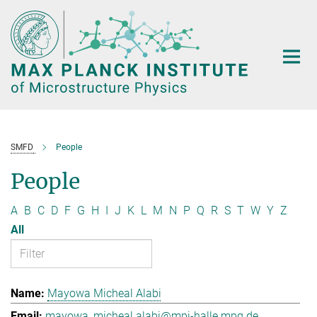
Main-
Content
SMFD
People
People
A
B
C
D
F
G
H
I
J
K
L
M
N
P
Q
R
S
T
W
Y
Z
All
Mayowa Micheal Alabi
mayowa_micheal.alabi@mpi-halle.mpg.de