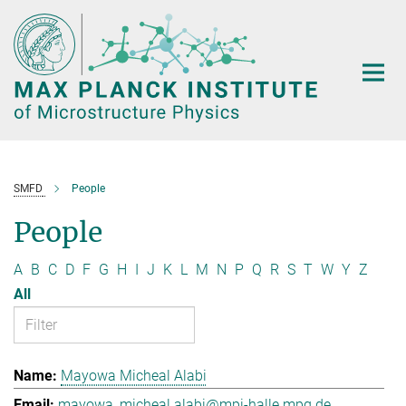
Main-
Content
SMFD
People
People
A
B
C
D
F
G
H
I
J
K
L
M
N
P
Q
R
S
T
W
Y
Z
All
Mayowa Micheal Alabi
mayowa_micheal.alabi@mpi-halle.mpg.de