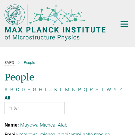
Main-
Content
SMFD
People
People
A
B
C
D
F
G
H
I
J
K
L
M
N
P
Q
R
S
T
W
Y
Z
All
Mayowa Micheal Alabi
mayowa_micheal.alabi@mpi-halle.mpg.de