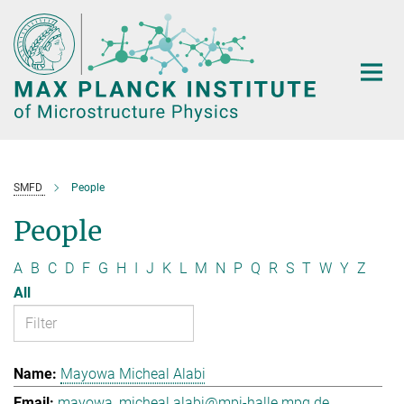
Main-
Content
SMFD
People
People
A
B
C
D
F
G
H
I
J
K
L
M
N
P
Q
R
S
T
W
Y
Z
All
Mayowa Micheal Alabi
mayowa_micheal.alabi@mpi-halle.mpg.de