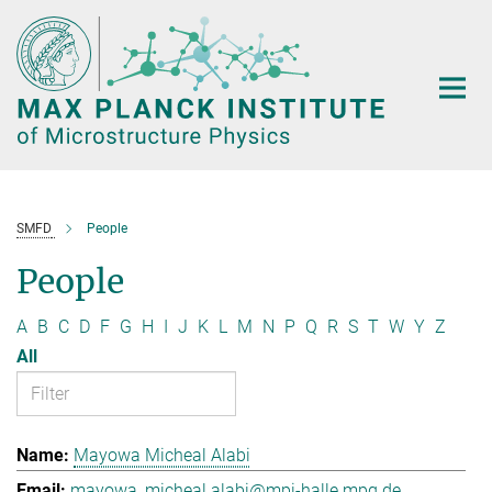
Main-
Content
SMFD
People
People
A
B
C
D
F
G
H
I
J
K
L
M
N
P
Q
R
S
T
W
Y
Z
All
Mayowa Micheal Alabi
mayowa_micheal.alabi@mpi-halle.mpg.de