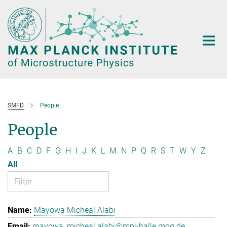
Main-
Content
SMFD
People
People
A
B
C
D
F
G
H
I
J
K
L
M
N
P
Q
R
S
T
W
Y
Z
All
Mayowa Micheal Alabi
mayowa_micheal.alabi@mpi-halle.mpg.de