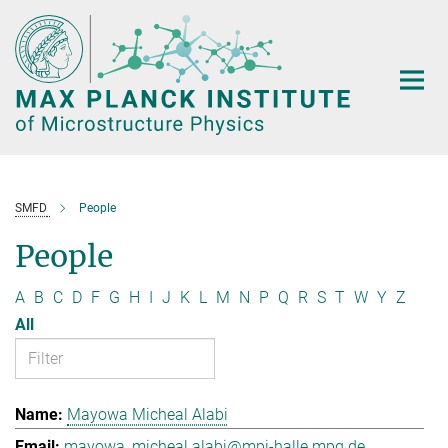
Main-
Content
SMFD
People
People
A
B
C
D
F
G
H
I
J
K
L
M
N
P
Q
R
S
T
W
Y
Z
All
Mayowa Micheal Alabi
mayowa_micheal.alabi@mpi-halle.mpg.de