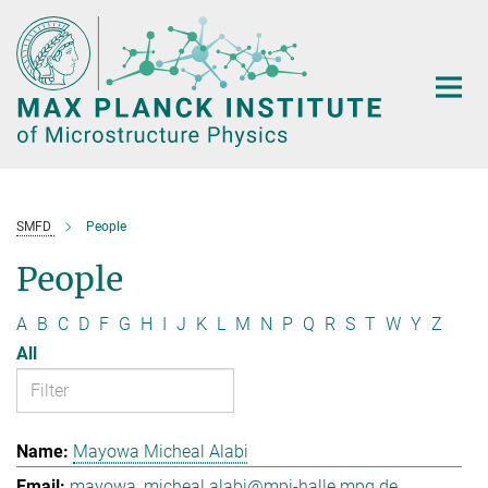
Main-
Content
SMFD
People
People
A
B
C
D
F
G
H
I
J
K
L
M
N
P
Q
R
S
T
W
Y
Z
All
Mayowa Micheal Alabi
mayowa_micheal.alabi@mpi-halle.mpg.de