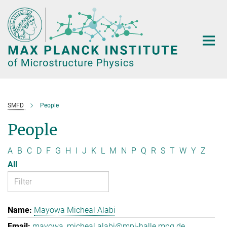
Main-
Content
SMFD
People
People
A
B
C
D
F
G
H
I
J
K
L
M
N
P
Q
R
S
T
W
Y
Z
All
Mayowa Micheal Alabi
mayowa_micheal.alabi@mpi-halle.mpg.de