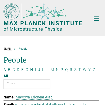
Main-
Content
SMFD
People
People
A
B
C
D
F
G
H
I
J
K
L
M
N
P
Q
R
S
T
W
Y
Z
All
Mayowa Micheal Alabi
mayowa_micheal.alabi@mpi-halle.mpg.de