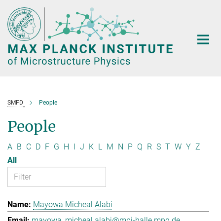
Main-
Content
SMFD
People
People
A
B
C
D
F
G
H
I
J
K
L
M
N
P
Q
R
S
T
W
Y
Z
All
Mayowa Micheal Alabi
mayowa_micheal.alabi@mpi-halle.mpg.de