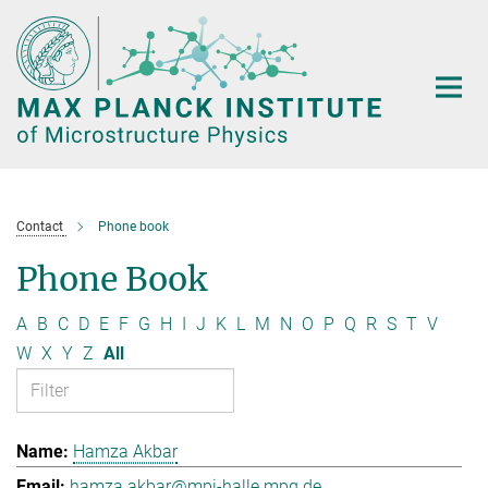
Main-
Content
Contact
Phone book
Phone Book
A
B
C
D
E
F
G
H
I
J
K
L
M
N
O
P
Q
R
S
T
V
W
X
Y
Z
All
Hamza Akbar
hamza.akbar@mpi-halle.mpg.de