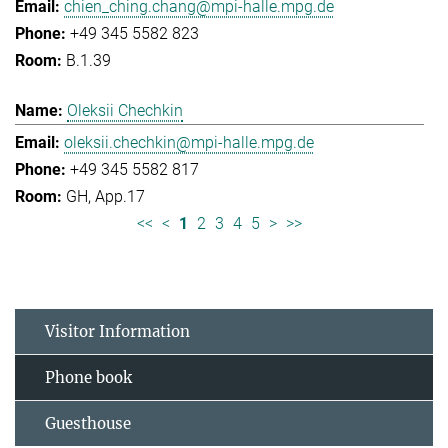
chien_ching.chang@mpi-halle.mpg.de
+49 345 5582 823
B.1.39
Oleksii Chechkin
oleksii.chechkin@mpi-halle.mpg.de
+49 345 5582 817
GH, App.17
<<
<
1
2
3
4
5
>
>>
Visitor Information
Phone book
Guesthouse