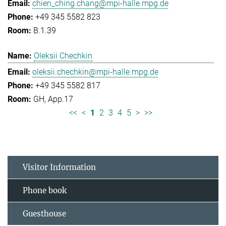
chien_ching.chang@mpi-halle.mpg.de
+49 345 5582 823
B.1.39
Oleksii Chechkin
oleksii.chechkin@mpi-halle.mpg.de
+49 345 5582 817
GH, App.17
<<
<
1
2
3
4
5
>
>>
Visitor Information
Phone book
Guesthouse