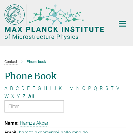
Main-
Content
Contact
Phone book
Phone Book
A
B
C
D
E
F
G
H
I
J
K
L
M
N
O
P
Q
R
S
T
V
W
X
Y
Z
All
Hamza Akbar
hamza.akbar@mpi-halle.mpg.de