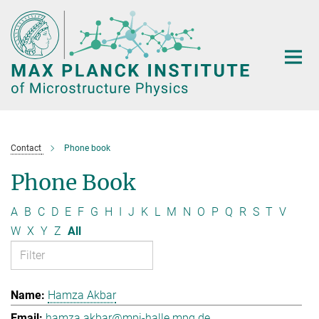
Main-
Content
Contact
Phone book
Phone Book
A
B
C
D
E
F
G
H
I
J
K
L
M
N
O
P
Q
R
S
T
V
W
X
Y
Z
All
Hamza Akbar
hamza.akbar@mpi-halle.mpg.de