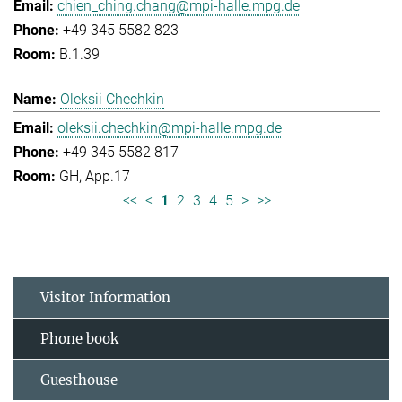
chien_ching.chang@mpi-halle.mpg.de
+49 345 5582 823
B.1.39
Oleksii Chechkin
oleksii.chechkin@mpi-halle.mpg.de
+49 345 5582 817
GH, App.17
<<
<
1
2
3
4
5
>
>>
Visitor Information
Phone book
Guesthouse